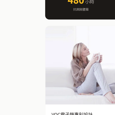
小時
抗腐蝕鹽霧
VOC電子鎖專利設計