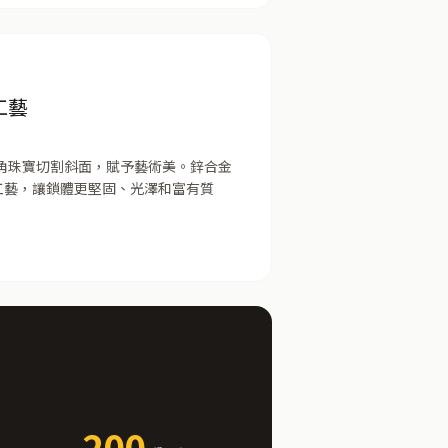
工藝
15°角珠寶切割斜面，賦予藝術美。鋅合金
工藝，讓鎖體更堅固、光澤和富有質
200