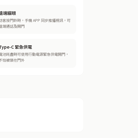
遠端貓眼
訪客按門鈴時，手機 APP 同步推播視訊，可
遠端通話及開門
Type-C 緊急供電
電池耗盡時可使用行動電源緊急供電開門，
不怕被鎖在門外