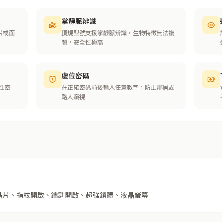
掌靜脈辨識
片或面
頂規型號支援掌靜脈辨識，生物特徵無法複
製，安全性極高
虛位密碼
性密
在正確密碼前後輸入任意數字，防止鄰居或
路人窺視
晶片、指紋開啟、鑰匙開啟、超強鎖體、液晶螢幕