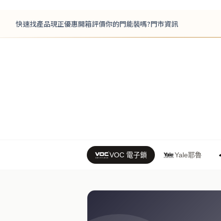
快速找產品
現正優惠
開箱評價
你的門能裝嗎?
門市資訊
VOC 電子鎖
Yale耶魯