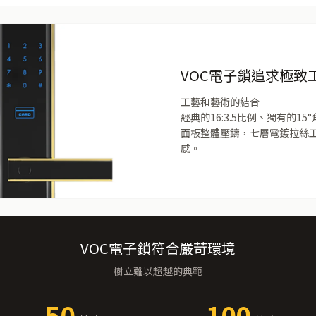
VOC電子鎖追求極致
工藝和藝術的結合
經典的16:3.5比例、獨有的
面板整體壓鑄，七層電鍍拉絲
感。
VOC電子鎖符合嚴苛環境
樹立難以超越的典範
50
100