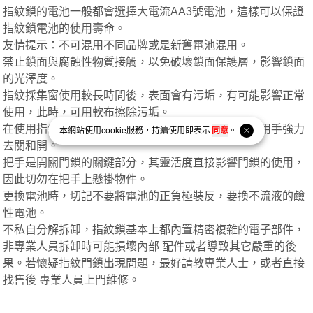
指紋鎖的電池一般都會選擇大電流AA3號電池，這樣可以保證
指紋鎖電池的使用壽命。
友情提示：不可混用不同品牌或是新舊電池混用。
禁止鎖面與腐蝕性物質接觸，以免破壞鎖面保護層，影響鎖面
的光澤度。
指紋採集窗使用較長時間後，表面會有污垢，有可能影響正常
使用，此時，可用軟布擦除污垢。
在使用指紋鎖的時候，傳感器和密碼鍵盤的滑蓋不要用手強力
本網站使用
cookie
服務，持續使用即表示
同意
。
去關和開。
把手是開關門鎖的關鍵部分，其靈活度直接影響門鎖的使用，
因此切勿在把手上懸掛物件。
更換電池時，切記不要將電池的正負極裝反，要換不流液的鹼
性電池。
不私自分解拆卸，指紋鎖基本上都內置精密複雜的電子部件，
非專業人員拆卸時可能損壞內部 配件或者導致其它嚴重的後
果。若懷疑指紋門鎖出現問題，最好請教專業人士，或者直接
找售後 專業人員上門維修。