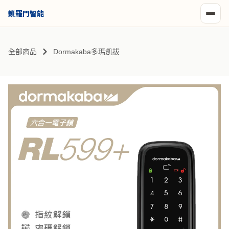
鎖羅門智能
全部商品
Dormakaba多瑪凱拔
匙
藍芽
遠近端貓眼
人臉
靜脈
遠端