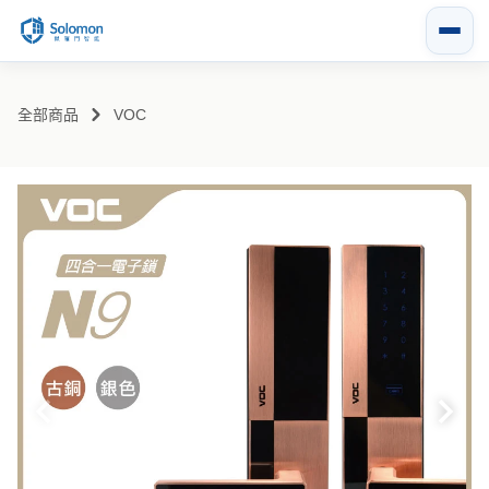
全部商品
VOC
匙
藍芽
遠近端貓眼
人臉
靜脈
遠端