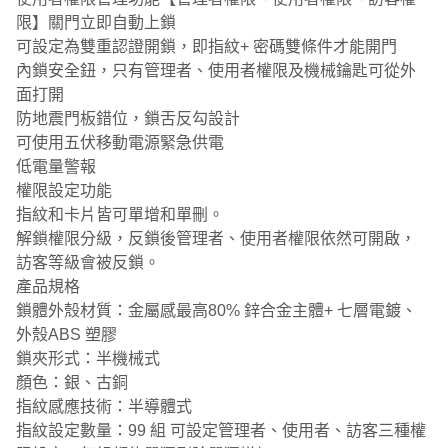
限】關門立即自動上鎖
可設定為雙重認證開鎖，即指紋+ 密碼雙條件才能開門
內鎖安全鈕，只有管理者、使用者權限及機械鑰匙可從外
面打開
防地震門板錯位，鎖舌反勾設計
可使用五伏移動電源緊急供電
低電量警報
權限設定功能
指紋和卡片皆可單增和單刪。
解鎖權限分級，反鎖後管理者、使用者權限依然可開啟，
訪客等級會被反鎖。
產品規格
鎖體外殼材質：金屬感最高80% 鋅合金主體+ 七層電鍍、
外殼ABS 塑膠
鎖夾形式：半機械式
顏色：銀、古銅
指紋感應技術：半導體式
指紋設定數量：99 組 可設定管理者、使用者、訪客三種權