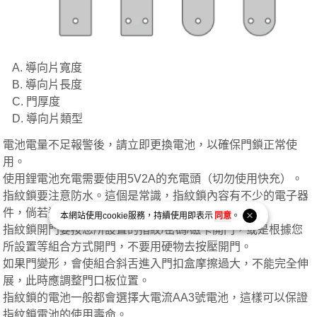
A. 導向片寬度
B. 導向片長度
C. 門厚度
D. 導向片類型
電池電量不足報警後，請立即更換電池，以確保門鎖正常使
用。
使用鋰電池充電需要使用5V2A的充電頭（切勿使用快充）。
指紋鎖要注意防水。這個是常識，指紋鎖內容有不少的電子器
件，倘若進水則會干擾電子迴路 等。
本網站使用
cookie
服務，持續使用即表示
同意
。
指紋鎖開門要按您所設置的指紋/密碼/磁卡開門，或是根據您
所設置等組合方式開門，不要用硬物去按壓開門。
如果門變形，會使組合斜舌進入門扣盒摩擦過大，不能完全伸
展，此時應調整門口板位置。
指紋鎖的電池一般都會選擇大電流AA3號電池，這樣可以保證
指紋鎖電池的使用壽命。